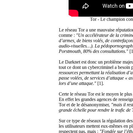
Tor - Le champion cont
Le réseau Tor a une mauvaise réputation 
comme :
"Un accélérateur de la crimina
d’armes, de biens volés, de contrefaçon
audio-visuelles…). La pédopornographie
Porstmouth, 80% des consultations."
[1
Le Darknet est donc un problème majeur 
tout ce dont un cybercriminel a besoin
ressources permettant la réalisation d’a
passe volées, de services d’attaque « a
lors d’une attaque."
[1].
Certe le réseau Tor est le moyen le plus 
En effet les grandes agences de renseign
Tor et de le désanonymiser,
"mais il re
grande échelle pour rendre le trafic de 
Sur ce type de réseaux la régulation des 
les utilisateurs mettent eux-mêmes en pl
respectent pas, mais :
"Fondée sur l’éthi