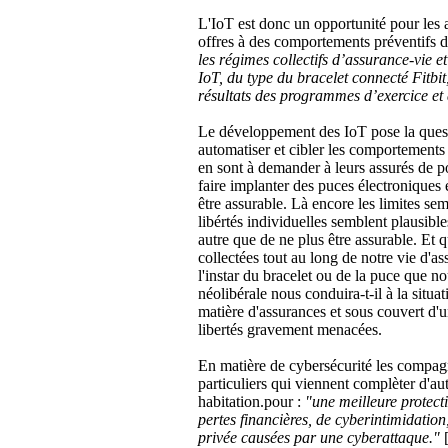
L'IoT est donc un opportunité pour les as
offres à des comportements préventifs de
les régimes collectifs d’assurance-vie et
IoT, du type du bracelet connecté Fitbit
résultats des programmes d’exercice et
Le développement des IoT pose la questi
automatiser et cibler les comportements
en sont à demander à leurs assurés de po
faire implanter des puces électroniques 
être assurable. Là encore les limites semb
libértés individuelles semblent plausib
autre que de ne plus être assurable. Et
collectées tout au long de notre vie d'a
l'instar du bracelet ou de la puce que n
néolibérale nous conduira-t-il à la situa
matière d'assurances et sous couvert d'u
libertés gravement menacées.
En matière de cybersécurité les compag
particuliers qui viennent complèter d'aut
habitation.pour :
"une meilleure protect
pertes financières, de cyberintimidation
privée causées par une cyberattaque."
[