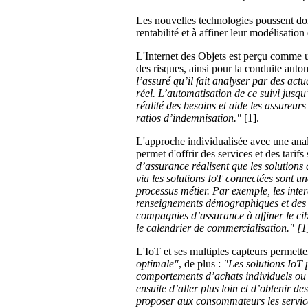
Les nouvelles technologies poussent donc
rentabilité et à affiner leur modélisation
L'Internet des Objets est perçu comme un
des risques, ainsi pour la conduite auto
l’assuré qu’il fait analyser par des ac
réel. L’automatisation de ce suivi jusqu
réalité des besoins et aide les assureurs
ratios d’indemnisation."
[1].
L'approche individualisée avec une ana
permet d'offrir des services et des tarifs
d’assurance réalisent que les solution
via les solutions IoT connectées sont un
processus métier. Par exemple, les inte
renseignements démographiques et des 
compagnies d’assurance à affiner le cibl
le calendrier de commercialisation
."
[1
L'IoT et ses multiples capteurs permet
optimale"
, de plus :
"Les solutions IoT 
comportements d’achats individuels ou d
ensuite d’aller plus loin et d’obtenir de
proposer aux consommateurs les services