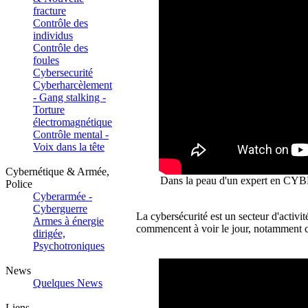
fracture
Contrôle des
individus
Contrôle des
foules
Cybersecurité
Cyberharcèlement
- Gang stalking -
Torture
électromagnétique
Contrôle mental -
Voix dans la tête
Cybernétique & Armée,
Dans la peau d'un expert en CYB
Police
Cyberarmée -
Cyberguerre
La cybersécurité est un secteur d'activi
Armes à énergie
commencent à voir le jour, notamment ce
dirigée,
Psychotroniques
News
Quelques News
Liens