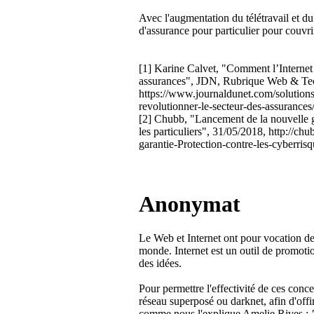
Avec l'augmentation du télétravail et d
d'assurance pour particulier pour couvri
[1] Karine Calvet, "Comment l’Internet 
assurances", JDN, Rubrique Web & Tec
https://www.journaldunet.com/solutions
revolutionner-le-secteur-des-assurances
[2] Chubb, "Lancement de la nouvelle g
les particuliers", 31/05/2018, http:/
garantie-Protection-contre-les-cyberris
Anonymat
Le Web et Internet ont pour vocation d
monde. Internet est un outil de promotio
des idées.
Pour permettre l'effectivité de ces con
réseau superposé ou darknet, afin d'offi
comme nous l'explique Amelie Rives :