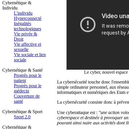
Cybernétique &
Individu
L'individu
Hyperconnecté
Inégalités
technologiques
Vie privée &
Droit
Vie affective et
sexuelle
Vie sociale et lien
sociale
Cybernétique & Santé
Le cyber, nouvel espace
Progrès pour le
patient
La cybersécurité touche donc l'ensemble
Progrès pour le
simple ordinateur personnel, aux réseau
médecin
informatiques et numériques des Etats et
Couverture de
santé
La cybersécurité consiste donc à prévenir
Cybernétique & Sport
Une cyberattaque est :
"une action volo
Sport 2.0
cyberespace et destinée à provoquer un
pouvant ainsi nuire aux activités dont il
Cybernétique &