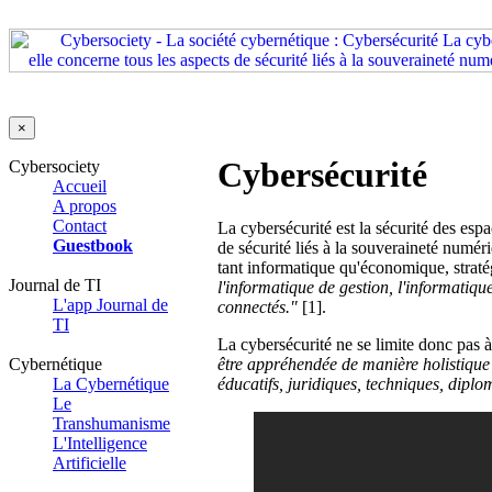
×
Cybersécurité
Cybersociety
Accueil
A propos
Contact
La cybersécurité est la sécurité des esp
Guestbook
de sécurité liés à la souveraineté numér
tant informatique qu'économique, stratég
Journal de TI
l'informatique de gestion, l'informatiqu
L'app Journal de
connectés
."
[1].
TI
La cybersécurité ne se limite donc pas à
Cybernétique
être appréhendée de manière holistique
La Cybernétique
éducatifs, juridiques, techniques, diplo
Le
Transhumanisme
L'Intelligence
Artificielle