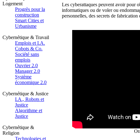
Logement
Les cyberattaques peuvent avoir pour o
Progrès pour la
informatiques ou de voler ou endommage
construction
personnelles, des secrets de fabrication 
Smart Cities et
Urbanisme
Cybernétique & Travail
Emplois et I.A.
Cobots & Co.
Société sans
emplois
Ouvrier 2.0
Manager 2.0
Système
économique 2.0
Cybernétique & Justice
I.A., Robots et
Justice
Algorithme et
Justice
Cybernétique &
Or
Religion
Technologies et