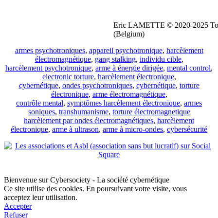
Eric LAMETTE © 2020-2025 Tous 
(Belgium)
armes psychotroniques
,
appareil psychotronique
,
harcèlement
électromagnétique
,
gang stalking
,
individu cible
,
harcèlement psychotronique
,
arme à énergie dirigée
,
mental control
,
electronic torture
,
harcèlement électronique
,
cybernétique
,
ondes psychotroniques
,
cybernétique
,
torture
électronique
,
arme électromagnétique
,
contrôle mental
,
symptômes harcèlement électronique
,
armes
soniques
,
transhumanisme
,
torture électromagnetique
harcèlement par ondes électromagnétiques
,
harcèlement
électronique
,
arme à ultrason
,
arme à micro-ondes
,
cybersécurité
Bienvenue sur Cybersociety - La société cybernétique
Ce site utilise des cookies. En poursuivant votre visite, vous
acceptez leur utilisation.
Accepter
Refuser