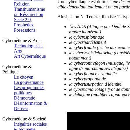
Une cyberattaque est donc :
"une des mé
Religion
cible dépendant totalement ou en partie
Transhumanisme
ou Réssurection
Ainsi, selon N. Ténèze, il existe 12 typ
Secte 2.0,
Prophéties,
"les ADS (Attaque par Déni de Se
Possessions
rendre inopérant)
le cyberespionnage
Cybernétique & Arts
le cyberharcèlement
Technologies et
la cyberfraude (triche aux examens
Arts
le cyber-whistleblowing (considé
Art Cybernétique
notamment)
la cybercontrefaçon (musique, livr
Cybernétique &
ligne de marchandises illégales)
Politique
la cyberfinance criminelle
Le citoyen
la cyberpropagande
La gouvernance
la cyberusurpation d'identité
Les programmes
le cybercambriolage (vol de don
politiques
le défaçage (modifier l'apparence 
Démocratie
Désinformation &
Dérives
Cybernétique & Société
Inégalités sociales
& Nouvelle