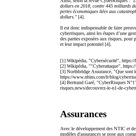
Ainsi, selon la revue CyberRisques :
"L
dollars en 2018, contre 445 milliards de
pertes économiques liées aux catastrophe
dollars."
[4].
Il est donc indispensable de faire preu
cyberrisques, ainsi les étapes d’une gest
des parties exposées aux risques, pour p
et leur impact potentiel [4].
[1] Wikipédia, "Cybersécurité", https://
[2] Wikipédia, ""Cyberattaque", https:/
[3] Northbridge Assurance, "Que sont le
https://www.nbins.com/fr/blog/cyberris
[4] Bertrand Garé, "CyberRisques N°1",
risques.news/decouvrez-le-n1-de-cyberr
Assurances
Avec le développement des NTIC et des o
modèles d'assurances se pose aux comp