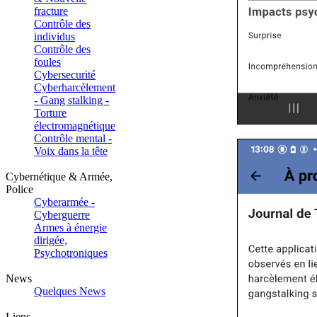
fracture
Contrôle des
individus
Contrôle des
foules
Cybersecurité
Cyberharcèlement
- Gang stalking -
Torture
électromagnétique
Contrôle mental -
Voix dans la tête
Cybernétique & Armée,
Police
Cyberarmée -
Cyberguerre
Armes à énergie
dirigée,
Psychotroniques
News
Quelques News
Liens