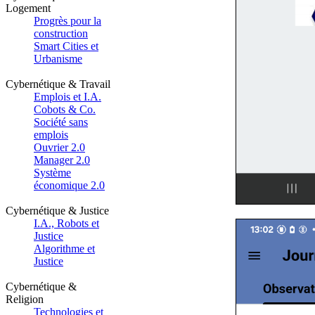
Logement
Progrès pour la
construction
Smart Cities et
Urbanisme
Cybernétique & Travail
Emplois et I.A.
Cobots & Co.
Société sans
emplois
Ouvrier 2.0
Manager 2.0
Système
économique 2.0
Cybernétique & Justice
I.A., Robots et
Justice
Algorithme et
Justice
Cybernétique &
Religion
Technologies et