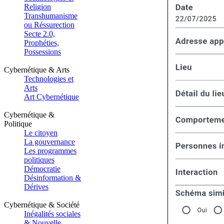
Religion
Transhumanisme
ou Réssurection
Secte 2.0,
Prophéties,
Possessions
Cybernétique & Arts
Technologies et
Arts
Art Cybernétique
Cybernétique &
Politique
Le citoyen
La gouvernance
Les programmes
politiques
Démocratie
Désinformation &
Dérives
Cybernétique & Société
Inégalités sociales
& Nouvelle