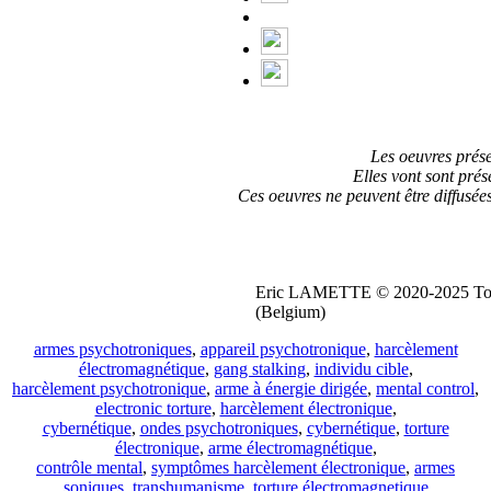
Les oeuvres prése
Elles vont sont prés
Ces oeuvres ne peuvent être diffusée
Eric LAMETTE © 2020-2025 Tous 
(Belgium)
armes psychotroniques
,
appareil psychotronique
,
harcèlement
électromagnétique
,
gang stalking
,
individu cible
,
harcèlement psychotronique
,
arme à énergie dirigée
,
mental control
,
electronic torture
,
harcèlement électronique
,
cybernétique
,
ondes psychotroniques
,
cybernétique
,
torture
électronique
,
arme électromagnétique
,
contrôle mental
,
symptômes harcèlement électronique
,
armes
soniques
,
transhumanisme
,
torture électromagnetique