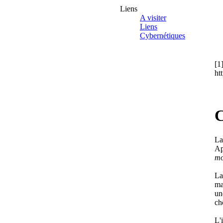
Liens
A visiter
Liens
Cybernétiques
[1
ht
C
La
Ap
mo
La
ma
un
ch
L'