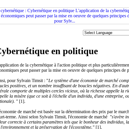
ybernétique en politique
application de la cybernétique à l'action politique et plus particulièreme
onomiques peut passer par la mise en oeuvre de quelques principes de p
nsi, pour Sylvain Timsit : "
Le système d'une économie de marché comp
ucles positives, et un nombre insuffisant de boucles négatives. En d'au
bérale comporte de multiples cercles vicieux, où la richesse appelle la ri
pelle la misère (que ce soit à l'échelle d'un individu, d'une entreprise,
tionale). "
[1].
économie de marché est basée sur la détermination des prix par le march
urt-terme. Ainsi selon Sylvain Timsit, l'économie de marché
"s'avère i
leur correcte à certains paramètres tels que le bonheur des individus, la 
 l'environnement et la préservation de l'écosystème."
[1].