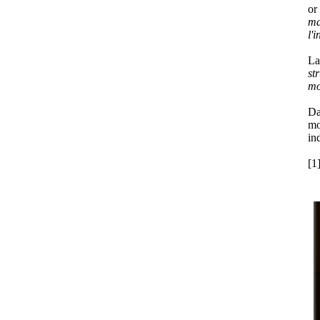
or
ma
l'
La
st
mo
Da
mo
in
[1