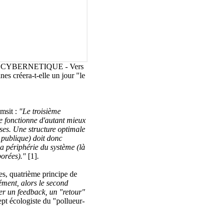
A CYBERNETIQUE - Vers
s créera-t-elle un jour "le
msit :
"Le troisième
me fonctionne d'autant mieux
ses. Une structure optimale
e publique) doit donc
la périphérie du système (là
borées)."
[1].
es, quatrième principe de
lément, alors le second
ter un feedback, un "retour"
pt écologiste du "pollueur-