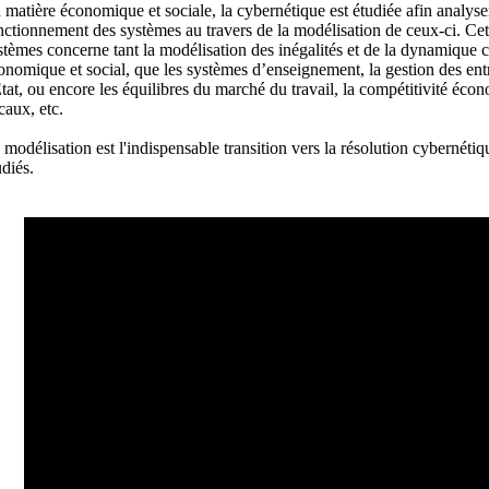
 matière économique et sociale, la cybernétique est étudiée afin analyser
nctionnement des systèmes au travers de la modélisation de ceux-ci. Cet
stèmes concerne tant la modélisation des inégalités et de la dynamique
onomique et social, que les systèmes d’enseignement, la gestion des entr
État, ou encore les équilibres du marché du travail, la compétitivité éco
scaux, etc.
 modélisation est l'indispensable transition vers la résolution cybernéti
udiés.