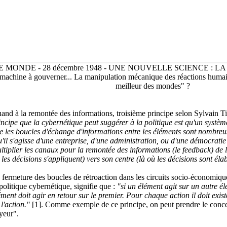
E MONDE - 28 décembre 1948 - UNE NOUVELLE SCIENCE : L
 machine à gouverner... La manipulation mécanique des réactions humaine
meilleur des mondes" ?
and à la remontée des informations, troisième principe selon Sylvain Ti
incipe que la cybernétique peut suggérer à la politique est qu'un systè
e les boucles d'échange d'informations entre les éléments sont nombreu
u'il s'agisse d'une entreprise, d'une administration, ou d'une démocrati
ltiplier les canaux pour la remontée des informations (le feedback) de 
 les décisions s'appliquent) vers son centre (là où les décisions sont éla
 fermeture des boucles de rétroaction dans les circuits socio-économiqu
 politique cybernétique, signifie que :
"si un élément agit sur un autre é
ément doit agir en retour sur le premier. Pour chaque action il doit exis
 l'action."
[1]. Comme exemple de ce principe, on peut prendre le conce
yeur".