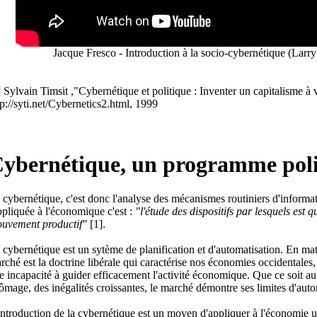
Jacque Fresco - Introduction à la socio-cybernétique (Larr
] Sylvain Timsit ,"Cybernétique et politique : Inventer un capitalisme à
tp://syti.net/Cybernetics2.html, 1999
ybernétique, un programme poli
 cybernétique, c'est donc l'analyse des mécanismes routiniers d'informat
pliquée à l'économique c'est :
"l'étude des dispositifs par lesquels est 
uvement productif"
[1].
 cybernétique est un sytème de planification et d'automatisation. En mat
rché est la doctrine libérale qui caractérise nos économies occidentales,
e incapacité à guider efficacement l'activité économique. Que ce soit au 
ômage, des inégalités croissantes, le marché démontre ses limites d'autor
introduction de la cybernétique est un moyen d'appliquer à l'économie u