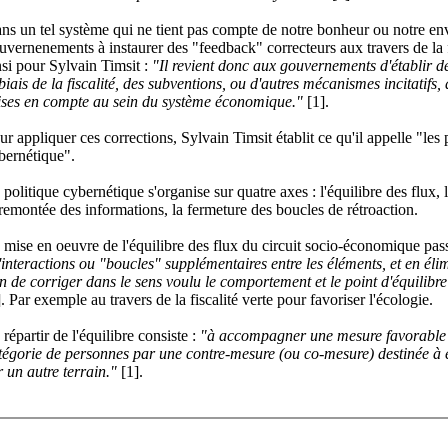
ns un tel système qui ne tient pas compte de notre bonheur ou notre en
uvernenements à instaurer des "feedback" correcteurs aux travers de la f
nsi pour Sylvain Timsit :
"Il revient donc aux gouvernements d'établir de
 biais de la fiscalité, des subventions, ou d'autres mécanismes incitatifs,
ises en compte au sein du système économique."
[1].
ur appliquer ces corrections, Sylvain Timsit établit ce qu'il appelle "les 
bernétique".
 politique cybernétique s'organise sur quatre axes : l'équilibre des flux, la
 remontée des informations, la fermeture des boucles de rétroaction.
 mise en oeuvre de l'équilibre des flux du circuit socio-économique passe
'interactions ou "boucles" supplémentaires entre les éléments, et en élim
in de corriger dans le sens voulu le comportement et le point d'équilibre
]. Par exemple au travers de la fiscalité verte pour favoriser l'écologie.
 répartir de l'équilibre consiste :
"à accompagner une mesure favorable 
tégorie de personnes par une contre-mesure (ou co-mesure) destinée à é
r un autre terrain."
[1].