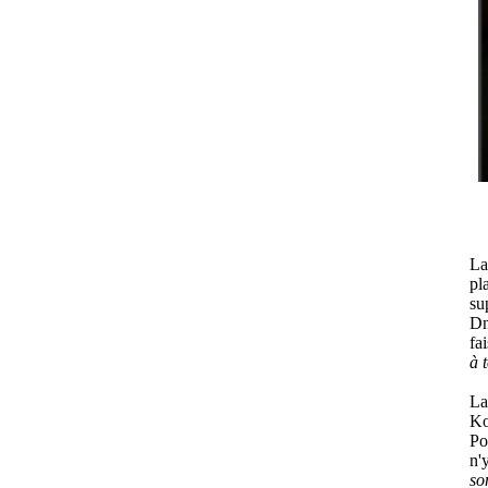
La
pl
su
Dn
fa
à 
La
Ko
Po
n'
so