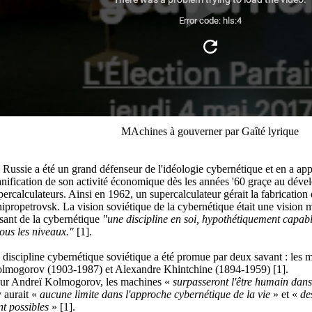
MAchines à gouverner par Gaîté lyrique
 Russie a été un grand défenseur de l'idéologie cybernétique et en a ap
anification de son activité économique dès les années '60 graçe au dév
percalculateurs. Ainsi en 1962, un supercalculateur gérait la fabrication 
ipropetrovsk. La vision soviétique de la cybernétique était une vision m
isant de la cybernétique
"une discipline en soi, hypothétiquement capabl
tous les niveaux."
[1].
 discipline cybernétique soviétique a été promue par deux savant : les
lmogorov (1903-1987) et Alexandre Khintchine (1894-1959) [1].
ur Andreï Kolmogorov, les machines «
surpasseront l'être humain dan
y aurait «
aucune limite dans l'approche cybernétique de la vie
» et «
de
nt possibles
» [1].