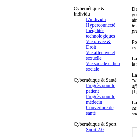
Cybernétique &
Da
Individu
go
L'individu
ai
Hyperconnecté
le
Inégalités
pr
technologiques
Vie privée &
Po
Droit
cy
Vie affective et
sexuelle
La
Vie sociale et lien
la
sociale
La
Cybernétique & Santé
"d
Progrès pour le
af
patient
[1
Progrès pour le
médecin
La
Couverture de
ca
santé
su
Cybernétique & Sport
Sport 2.0