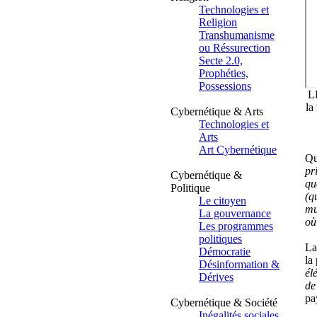
Technologies et
Religion
Transhumanisme
ou Réssurection
Secte 2.0,
Prophéties,
Possessions
L
la
Cybernétique & Arts
Technologies et
Arts
Art Cybernétique
Qu
pr
Cybernétique &
qu
Politique
(q
Le citoyen
mu
La gouvernance
où
Les programmes
politiques
La
Démocratie
la
Désinformation &
él
Dérives
de
pa
Cybernétique & Société
Inégalités sociales