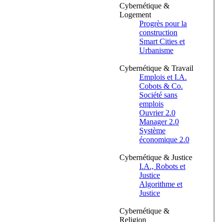
Cybernétique &
Logement
Progrès pour la
construction
Smart Cities et
Urbanisme
Cybernétique & Travail
Emplois et I.A.
Cobots & Co.
Société sans
emplois
Ouvrier 2.0
Manager 2.0
Système
économique 2.0
Cybernétique & Justice
I.A., Robots et
Justice
Algorithme et
Justice
Cybernétique &
Religion