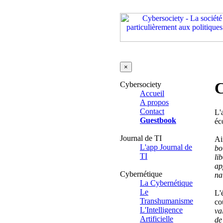
×
C
Cybersociety
Accueil
A propos
Contact
L'
Guestbook
éc
Journal de TI
Ai
L'app Journal de
bo
TI
li
ap
Cybernétique
na
La Cybernétique
Le
L'
Transhumanisme
co
L'Intelligence
va
Artificielle
de