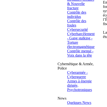
En
& Nouvelle
fo
fracture
sy
Contrôle des
éc
individus
l’
Contrôle des
fi
foules
Cybersecurité
La
Cyberharcèlement
ét
- Gang stalking -
Torture
électromagnétique
Contrôle mental -
Voix dans la tête
Cybernétique & Armée,
Police
Cyberarmée -
Cyberguerre
Armes à énergie
dirigée,
Psychotroniques
News
Quelques News