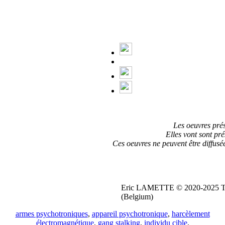
Les oeuvres prés
Elles vont sont pré
Ces oeuvres ne peuvent être diffusé
Eric LAMETTE © 2020-2025 Tous
(Belgium)
armes psychotroniques
,
appareil psychotronique
,
harcèlement
électromagnétique
,
gang stalking
,
individu cible
,