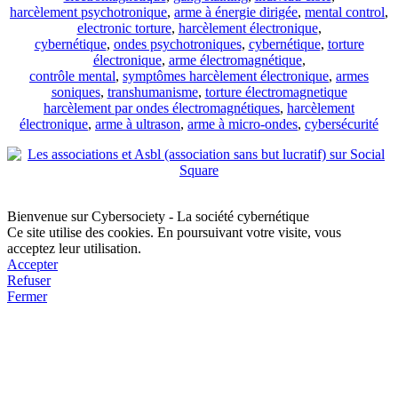
harcèlement psychotronique
,
arme à énergie dirigée
,
mental control
,
electronic torture
,
harcèlement électronique
,
cybernétique
,
ondes psychotroniques
,
cybernétique
,
torture
électronique
,
arme électromagnétique
,
contrôle mental
,
symptômes harcèlement électronique
,
armes
soniques
,
transhumanisme
,
torture électromagnetique
harcèlement par ondes électromagnétiques
,
harcèlement
électronique
,
arme à ultrason
,
arme à micro-ondes
,
cybersécurité
Bienvenue sur Cybersociety - La société cybernétique
Ce site utilise des cookies. En poursuivant votre visite, vous
acceptez leur utilisation.
Accepter
Refuser
Fermer