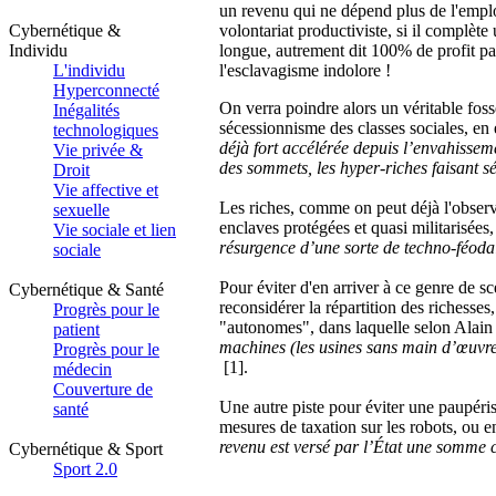
un revenu qui ne dépend plus de l'emplo
Cybernétique &
volontariat productiviste, si il complète
Individu
longue, autrement dit 100% de profit pat
L'individu
l'esclavagisme indolore !
Hyperconnecté
On verra poindre alors un véritable foss
Inégalités
sécessionnisme des classes sociales, en
technologiques
déjà fort accélérée depuis l’envahisse
Vie privée &
des sommets, les hyper-riches faisant se
Droit
Vie affective et
Les riches, comme on peut déjà l'observ
sexuelle
enclaves protégées et quasi militarisées
Vie sociale et lien
résurgence d’une sorte de techno-féoda
sociale
Pour éviter d'en arriver à ce genre de s
Cybernétique & Santé
reconsidérer la répartition des richesses,
Progrès pour le
"autonomes", dans laquelle selon Alai
patient
machines (les usines sans main d’œuvre o
Progrès pour le
[1].
médecin
Couverture de
Une autre piste pour éviter une paupéris
santé
mesures de taxation sur les robots, ou e
revenu est versé par l’État une somme
Cybernétique & Sport
Sport 2.0