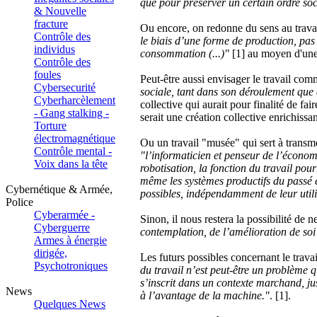
que pour préserver un certain ordre soci
& Nouvelle
fracture
Ou encore, on redonne du sens au trava
Contrôle des
le biais d’une forme de production, pas
individus
consommation (...)"
[1] au moyen d'une
Contrôle des
foules
Peut-être aussi envisager le travail com
Cybersecurité
sociale, tant dans son déroulement que 
Cyberharcèlement
collective qui aurait pour finalité de fai
- Gang stalking -
serait une création collective enrichissan
Torture
électromagnétique
Ou un travail "musée" qui sert à transmet
Contrôle mental -
"l’informaticien et penseur de l’écono
Voix dans la tête
robotisation, la fonction du travail pourr
même les systèmes productifs du passé e
Cybernétique & Armée,
possibles, indépendamment de leur util
Police
Cyberarmée -
Sinon, il nous restera la possibilité de ne
Cyberguerre
contemplation, de l’amélioration de soi e
Armes à énergie
dirigée,
Les futurs possibles concernant le trava
Psychotroniques
du travail n’est peut-être un problème
s’inscrit dans un contexte marchand, ju
News
à l’avantage de la machine."
. [1].
Quelques News