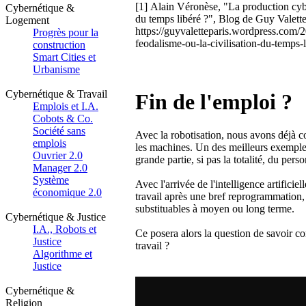
[1] Alain Véronèse, "La production cybe
Cybernétique &
du temps libéré ?", Blog de Guy Valett
Logement
https://guyvaletteparis.wordpress.com
Progrès pour la
feodalisme-ou-la-civilisation-du-temps-l
construction
Smart Cities et
Urbanisme
Cybernétique & Travail
Fin de l'emploi ?
Emplois et I.A.
Cobots & Co.
Société sans
Avec la robotisation, nous avons déjà 
emplois
les machines. Un des meilleurs exemple 
Ouvrier 2.0
grande partie, si pas la totalité, du per
Manager 2.0
Système
Avec l'arrivée de l'intelligence artifici
économique 2.0
travail après une bref reprogrammation, 
substituables à moyen ou long terme.
Cybernétique & Justice
I.A., Robots et
Ce posera alors la question de savoir 
Justice
travail ?
Algorithme et
Justice
Cybernétique &
Religion