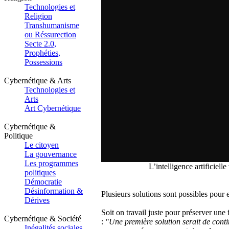
Technologies et
Religion
Transhumanisme
ou Réssurection
Secte 2.0,
Prophéties,
Possessions
Cybernétique & Arts
Technologies et
Arts
Art Cybernétique
Cybernétique &
Politique
Le citoyen
La gouvernance
Les programmes
L’intelligence artificiell
politiques
Démocratie
Désinformation &
Plusieurs solutions sont possibles pour en
Dérives
Soit on travail juste pour préserver un
Cybernétique & Société
:
"Une première solution serait de contin
Inégalités sociales