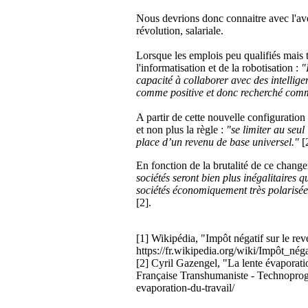
Nous devrions donc connaitre avec l'av
révolution, salariale.
Lorsque les emplois peu qualifiés mais 
l'informatisation et de la robotisation :
"
capacité à collaborer avec des intelligen
comme positive et donc recherché comme
A partir de cette nouvelle configuration
et non plus la règle :
"se limiter au seul
place d’un revenu de base universel."
[2
En fonction de la brutalité de ce chan
sociétés seront bien plus inégalitaires
sociétés économiquement très polarisées
[2].
[1] Wikipédia, "Impôt négatif sur le rev
https://fr.wikipedia.org/wiki/Impôt_nég
[2] Cyril Gazengel, "La lente évaporatio
Française Transhumaniste - Technoprog
evaporation-du-travail/