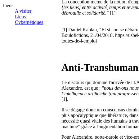
La conception même de la notion d'emplo
Liens
[les liens] entre activité, temps et reve
A visiter
débrouille et solidarité."
[1].
Liens
Cybernétiques
[1] Daniel Kaplan, "Et si l'on se débarr
Boulofictions, 21/04/2018, https://usbek
toutes-de-l-emploi
Anti-Transhuman
Le discours qui domine l'arrivée de l'I
Alexandre, est que :
"nous
devons
nous
l’intelligence artificielle (qui progress
[1].
Il se dégage donc un conscensus domina
plus apocalyptique que libératrice, dan
nécessité quasi vitale des humains à trav
machine" grâce à l'augmentation humai
Pour Alexandre,
porte-parole et vice-p