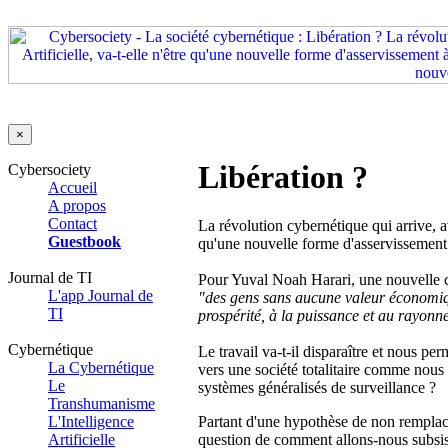
×
Libération ?
Cybersociety
Accueil
A propos
Contact
La révolution cybernétique qui arrive, ave
Guestbook
qu'une nouvelle forme d'asservissement
Journal de TI
Pour Yuval Noah Harari, une nouvelle cla
L'app Journal de
"des gens sans aucune valeur économique
TI
prospérité, à la puissance et au rayonne
Cybernétique
Le travail va-t-il disparaître et nous pe
La Cybernétique
vers une société totalitaire comme nous 
Le
systèmes généralisés de surveillance ?
Transhumanisme
L'Intelligence
Partant d'une hypothèse de non remplac
Artificielle
question de comment allons-nous subsist