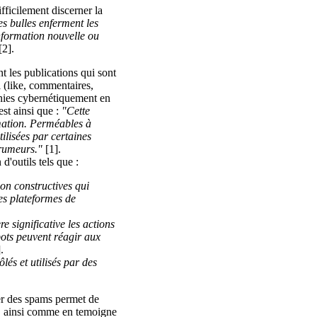
ifficilement discerner la
s bulles enferment les
formation nouvelle ou
[2].
nt les publications qui sont
l (like, commentaires,
finies cybernétiquement en
est ainsi que :
"Cette
mation. Perméables à
tilisées par certaines
 rumeurs."
[1].
d'outils tels que :
 non constructives qui
les plateformes de
re significative les actions
bots peuvent réagir aux
.
lés et utilisés par des
yer des spams permet de
er, ainsi comme en temoigne