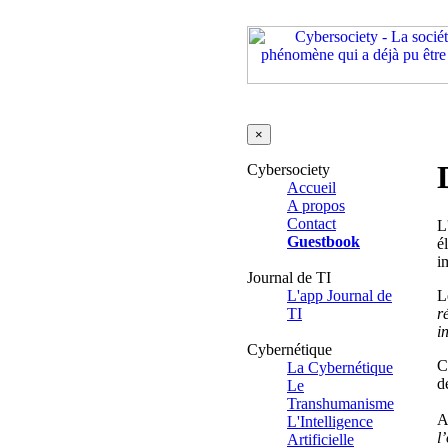
×
Cybersociety
Accueil
A propos
Contact
L
Guestbook
é
i
Journal de TI
L'app Journal de
L
TI
r
i
Cybernétique
C
La Cybernétique
d
Le
Transhumanisme
A
L'Intelligence
l
Artificielle