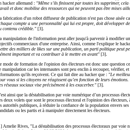
n hacker allemand :
"Même s’ils finissent par toutes les supprimer, ce
ravail et donc mobilise des ressources qui ne peuvent pas être mises aill
a fabrication d'un robot diffuseur de publication n'est pas chose aisée car
chaque compte a une personnalité qui lui est propre, doit développer des
u contenu crédible."
[3].
a manipulation de l'information peut aller jusqu'à parvenir à modifier u
bjectifs commerciaux d'une entreprise. Ainsi, comme l'explique le hacke
ettre des milliers de likes sur une publication, un parti politique peut pe
lément important et va contribuer à le mettre en avant"
[3].
e mode de formation de l'opinion des électeurs est donc une question ce
e manipulation car les internautes sont peu enclin à recouper, vérifier, et
nformations qu'ils reçoivent. Ce qui fait dire au hacker que :
"Le meilleu
our vous si les citoyens ne réagissent qu’en fonction de leurs émotions.
es réseaux sociaux vise précisément à les exacerber."
[3].
'est ainsi que la déstabilisation par voie numérique d’un processus élect
es deux volets que sont le processus électoral et l'opinion des électeurs, 
es autorités publiques, à réduire la confiance de la population envers ses 
andidats ou les partis et à manipuler directement les électeurs.
1] Amelie Rives, "La déstabilisation des processus électoraux par voie