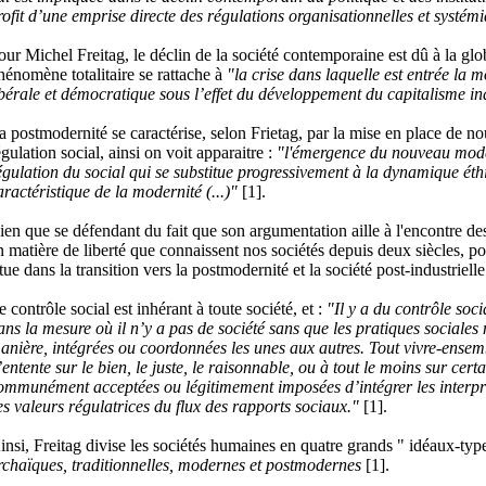
rofit d’une emprise directe des régulations organisationnelles et systém
our Michel Freitag, le déclin de la société contemporaine est dû à la glob
hénomène totalitaire se rattache à
"la crise dans laquelle est entrée la m
ibérale et démocratique sous l’effet du développement du capitalisme ind
a postmodernité se caractérise, selon Frietag, par la mise en place de 
égulation social, ainsi on voit apparaitre :
"l'émergence du nouveau mod
égulation du social qui se substitue progressivement à la dynamique éth
aractéristique de la modernité (...)"
[1].
ien que se défendant du fait que son argumentation aille à l'encontre de
n matière de liberté que connaissent nos sociétés depuis deux siècles, po
itue dans la transition vers la postmodernité et la société post-industrielle
e contrôle social est inhérant à toute société, et :
"Il y a du contrôle soci
ans la mesure où il n’y a pas de société sans que les pratiques sociales 
anière, intégrées ou coordonnées les unes aux autres. Tout vivre-ense
’entente sur le bien, le juste, le raisonnable, ou à tout le moins sur cer
ommunément acceptées ou légitimement imposées d’intégrer les interpré
es valeurs régulatrices du flux des rapports sociaux."
[1].
insi, Freitag divise les sociétés humaines en quatre grands " idéaux-typ
rchaïques, traditionnelles, modernes et postmodernes
[1].