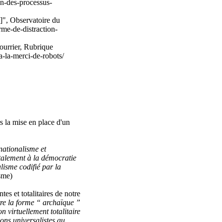
on-des-processus-
]", Observatoire du
me-de-distraction-
ourrier, Rubrique
a-la-merci-de-robots/
s la mise en place d'un
nationalisme et
talement à la démocratie
alisme codifié par la
isme)
es et totalitaires de notre
tre la forme “ archaïque ”
n virtuellement totalitaire
ions universalistes au