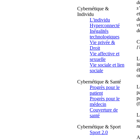
d
s
Cybernétique &
e
Individu
d
L'individu
v
Hyperconnecté
d
Inégalités
technologiques
C
Vie privée &
l
Droit
Vie affective et
L
sexuelle
i
Vie sociale et lien
é
sociale
o
Cybernétique & Santé
L
Progrès pour le
p
patient
p
Progrès pour le
(
médecin
Couverture de
L
santé
s
n
Cybernétique & Sport
Sport 2.0
A