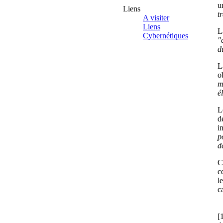
u
Liens
t
A visiter
Liens
L
Cybernétiques
"
d
L
o
m
é
L
d
i
p
d
C
c
l
c
[