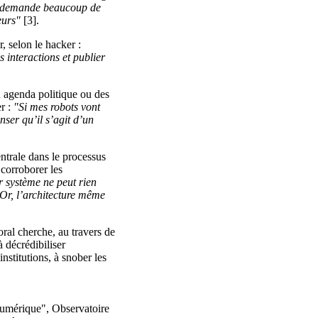
la demande beaucoup de
eurs"
[3].
, selon le hacker :
 interactions et publier
n agenda politique ou des
r :
"Si mes robots vont
nser qu’il s’agit d’un
ntrale dans le processus
 corroborer les
r système ne peut rien
 Or, l’architecture même
oral cherche, au travers de
à décrédibiliser
institutions, à snober les
 numérique", Observatoire