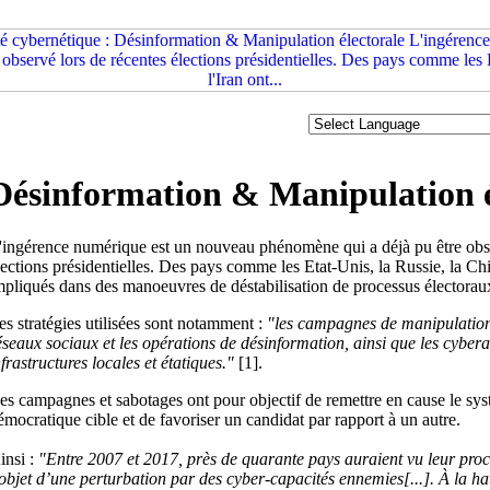
Désinformation & Manipulation é
'ingérence numérique est un nouveau phénomène qui a déjà pu être obse
lections présidentielles. Des pays comme les Etat-Unis, la Russie, la Chin
mpliqués dans des manoeuvres de déstabilisation de processus électorau
es stratégies utilisées sont notamment :
"les campagnes de manipulation 
éseaux sociaux et les opérations de désinformation, ainsi que les cybera
nfrastructures locales et étatiques."
[1].
es campagnes et sabotages ont pour objectif de remettre en cause le sys
émocratique cible et de favoriser un candidat par rapport à un autre.
insi :
"Entre 2007 et 2017, près de quarante pays auraient vu leur proce
’objet d’une perturbation par des cyber-capacités ennemies[...]. À la ha