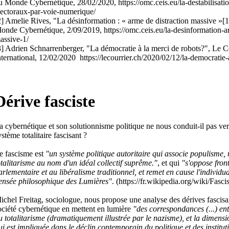
u Monde Cybernétique, 28/02/2020, https://omc.ceis.eu/la-destabilisati
lectoraux-par-voie-numerique/
2] Amelie Rives, "La désinformation : « arme de distraction massive »[1
onde Cybernétique, 2/09/2019, https://omc.ceis.eu/la-desinformation-ar
assive-1/
3] Adrien Schnarrenberger, "La démocratie à la merci de robots?", Le C
nternational, 12/02/2020 https://lecourrier.ch/2020/02/12/la-democratie-
Dérive fasciste
a cybernétique et son solutionnisme politique ne nous conduit-il pas ver
ystème totalitaire fascisant ?
e fascisme est
"un système politique autoritaire qui associe populisme, 
otalitarisme au nom d'un idéal collectif suprême."
, et qui
"s'oppose fron
arlementaire et au libéralisme traditionnel, et remet en cause l'individu
ensée philosophique des Lumières"
. (https://fr.wikipedia.org/wiki/Fasc
ichel Freitag, sociologue, nous propose une analyse des dérives fascisant
ociété cybernétique en mettent en lumière
"des correspondances (...) en
u totalitarisme (dramatiquement illustrée par le nazisme), et la dimensio
ui est impliquée dans le déclin contemporain du politique et des institut