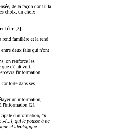
sée, de la façon dont il la
des choix, un
choix
nt être [2] :
a rend familière et la rend
é entre deux faits qui n'ont
ns, on renforce les
que c'était vrai.
percevra l'information
e conforte dans ses
t étayer un information,
à l'information [2].
ncipale d'information,
"il
»[...], qui le pousse à ne
tique et idéologique