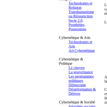
Technologies et
L
Religion
c
Transhumanisme
é
ou Réssurection
Secte 2.0,
L
Prophéties,
Possessions
Cybernétique & Arts
Technologies et
Arts
Art Cybernétique
Cybernétique &
Politique
Le citoyen
La gouvernance
Les programmes
A
politiques
f
Démocratie
Désinformation &
C
Dérives
e
l
Cybernétique & Société
s
Inégalités sociales