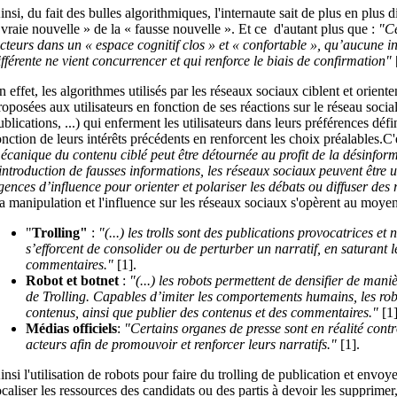
insi, du fait des bulles algorithmiques, l'internaute sait de plus en plus d
 vraie nouvelle » de la « fausse nouvelle ». Et ce d'autant plus que :
"Ce
ecteurs dans un «
espace cognitif clos
» et «
confortable
», qu’aucune in
ifférente ne vient concurrencer et qui renforce le biais de confirmation"
n effet, les algorithmes utilisés par les réseaux sociaux ciblent et oriente
roposées aux utilisateurs en fonction de ses réactions sur le réseau socia
ublications, ...) qui enferment les utilisateurs dans leurs préférences dé
onction de leurs intérêts précédents en renforcent les choix préalables.C'
écanique du contenu ciblé peut être détournée au profit de la désinfor
’introduction de fausses informations, les réseaux sociaux peuvent être u
gences d’influence pour orienter et polariser les débats ou diffuser des
a manipulation et l'influence sur les réseaux sociaux s'opèrent au moyen 
"
Trolling"
:
"(...) les trolls sont des publications provocatrices et
s’efforcent de consolider ou de perturber un narratif, en saturant 
commentaires."
[1].
Robot et botnet
:
"(...) les robots permettent de densifier de maniè
de Trolling. Capables d’imiter les comportements humains, les ro
contenus, ainsi que publier des contenus et des commentaires."
[1]
Médias officiels
:
"Certains organes de presse sont en réalité contrô
acteurs afin de promouvoir et renforcer leurs narratifs."
[1].
insi l'utilisation de robots pour faire du trolling de publication et envo
ocaliser les ressources des candidats ou des partis à devoir les supprim