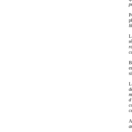
p
P
p
l
L
r
r
c
B
e
s
L
d
m
d
c
c
A
a