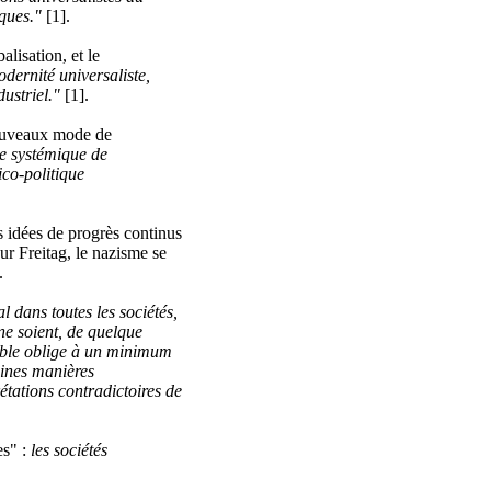
iques."
[1].
alisation, et le
odernité universaliste,
ustriel."
[1].
nouveaux mode de
e systémique de
ico-politique
s idées de progrès continus
ur Freitag, le nazisme se
.
al dans toutes les sociétés,
ne soient, de quelque
mble oblige à un minimum
taines manières
tations contradictoires de
es" :
les sociétés