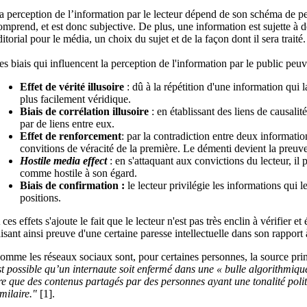
a perception de l’information par le lecteur dépend de son schéma de pen
omprend, et est donc subjective. De plus, une information est sujette à 
ditorial
pour le média, un choix du sujet et de la façon dont il sera traité.
es biais qui influencent la perception de l'information par le public peuve
Effet de vérité illusoire
: dû à la répétition d'une information qui l
plus facilement véridique.
Biais de corrélation illusoire
: en établissant des liens de causalit
par de liens entre eux.
Effet de renforcement
: par la contradiction entre deux informatio
convitions de véracité de la première. Le démenti devient la preuve 
Hostile media effect
: en s'attaquant aux convictions du lecteur, il 
comme hostile à son égard.
Biais de confirmation
:
le lecteur privilégie les informations qui l
positions.
 ces effets s'ajoute le fait que le lecteur n'est pas très enclin à vérifier e
aisant ainsi preuve d'une certaine paresse intellectuelle dans son rapport 
omme les réseaux sociaux sont, pour certaines personnes, la source pri
st possible qu’un internaute soit enfermé dans une « bulle algorithmique 
ire que des contenus partagés par des personnes ayant une tonalité poli
imilaire."
[1].