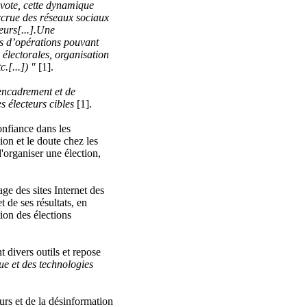
r vote, cette dynamique
accrue des réseaux sociaux
teurs[...].Une
es d’opérations pouvant
 électorales, organisation
.[...]) "
[1].
’encadrement et de
s électeurs cibles
[1].
confiance dans les
ion et le doute chez les
d'organiser une élection,
age des sites Internet des
t de ses résultats, en
tion des élections
t divers outils et repose
que et des technologies
urs et de la désinformation