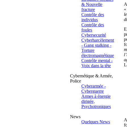
A
& Nouvelle
«
fracture
l
Contrôle des
d
individus
Contrôle des
E
foules
p
Cybersecurité
p
Cyberharcèlement
f
- Gang stalking -
m
Torture
l
électromagnétique
a
Contrôle mental -
L
Voix dans la tête
Cybernétique & Armée,
Police
Cyberarmée -
Cyberguerre
Armes à énergie
dirigée,
Psychotroniques
News
A
Quelques News
f