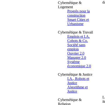
d
Cybernétique &
Logement
Progrès pour la
construction
Smart Cities et
Urbanisme
Cybernétique & Travail
Emplois et I.A.
Cobots & Co.
Société sans
emplois
Ouvrier 2.0
Manager 2.0
Système
économique 2.0
Cybernétique & Justice
I.A., Robots et
Justice
Algorithme et
Justice
L
Cybernétique &
l
Religion