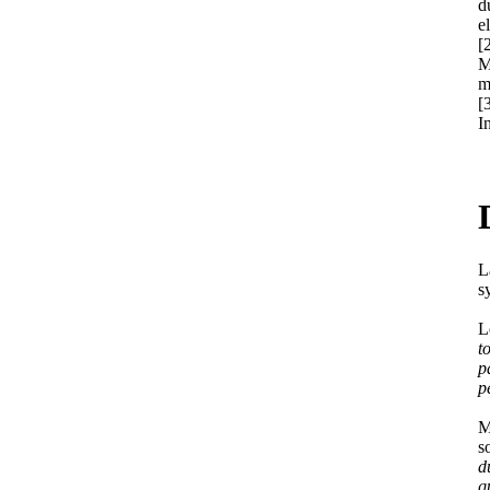
d
e
[
M
m
[
I
L
s
L
t
p
p
M
s
d
q