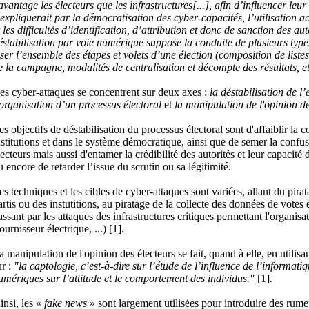
avantage les électeurs que les infrastructures[...], afin d’influencer leu
’expliquerait par la démocratisation des cyber-capacités, l’utilisation 
t les difficultés d’identification, d’attribution et donc de sanction des au
éstabilisation par voie numérique suppose la conduite de plusieurs typ
iser l’ensemble des étapes et volets d’une élection (composition de listes
e la campagne, modalités de centralisation et décompte des résultats, etc
es cyber-attaques se concentrent sur deux axes :
la déstabilisation de l
’organisation d’un processus électoral
et
la manipulation de l'opinion de
es objectifs de déstabilisation du processus électoral sont d'affaiblir la 
nstitutions et dans le système démocratique, ainsi que de semer la confus
lecteurs mais aussi d'entamer la crédibilité des autorités et leur capacité 
u encore de retarder l’issue du scrutin ou sa légitimité.
es techniques et les cibles de cyber-attaques sont variées, allant du pirat
artis ou des instutitions, au piratage de la collecte des données de votes e
assant par les attaques des infrastructures critiques permettant l'organisa
fournisseur électrique, ...) [1].
a manipulation de l'opinion des électeurs se fait, quand à elle, en utilisan
ur :
"la captologie, c’est-à-dire sur l’étude de l’influence de l’informati
umériques sur l’attitude et le comportement des individus."
[1].
insi, les «
fake news
» sont largement utilisées pour introduire des rume